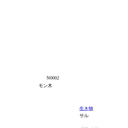
N0002
モン木
生き物
サル